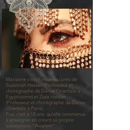
Marianne s’est formée au près de
Suzannah Hassan (Professeur et
chorégraphe de Danse Orientale à
Egyptissime) et Zaza Hassan
(Professeur et chorégraphe de Danse
Orientale à Paris).
Puis c'est à 18 ans, qu'elle commence
à enseigner en créant sa propre
association: "Awalem"