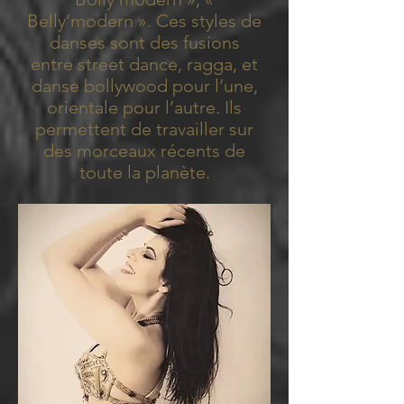
Be
lly’modern ». Ces styles de
danses sont des fusions
entre street dance, ragga, et
danse bollywood pour l’une,
orientale pour l’autre. Ils
permettent de travailler sur
des morceaux récents de
toute la planète.