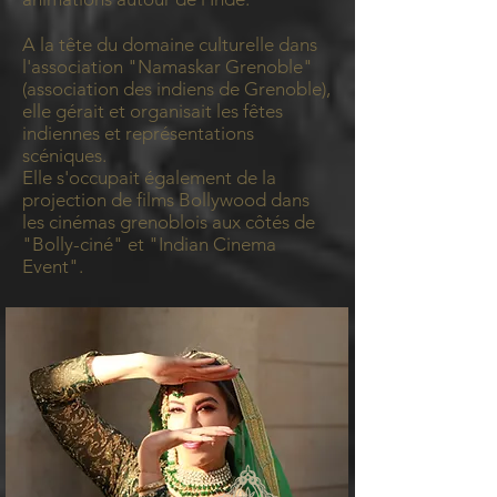
A la tête du domaine culturelle dans
l'association "Namaskar Grenoble"
(association des indiens de Grenoble),
elle gérait et organisait les fêtes
indiennes et représentations
scéniques.
Elle s'occupait également de la
projection de films Bollywood dans
les cinémas grenoblois aux côtés de
"Bolly-ciné" et "Indian Cinema
Event".