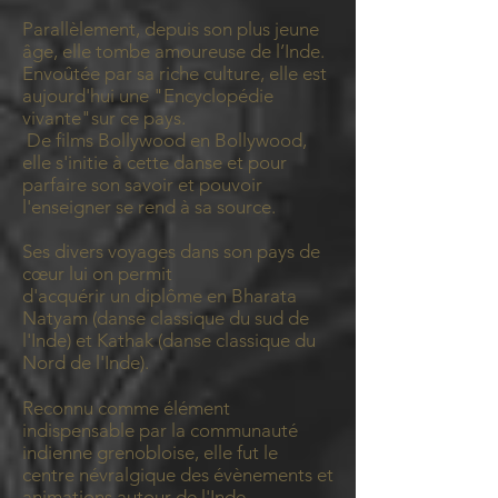
Parallèlement, depuis son plus jeune
âge, elle tombe amoureuse de l’Inde.
Envoûtée par sa riche culture, elle est
aujourd'hui une "Encyclopédie
vivante"sur ce pays.
De films Bollywood en Bollywood,
elle s'initie à cette danse et pour
parfaire son savoir et pouvoir
l'enseigner se rend à sa source.
Ses divers voyages dans son pays de
cœur lui on permit
d'acquérir un diplôme en Bharata
Natyam (danse classique du sud de
l'Inde) et Kathak (danse classique du
Nord de l'Inde).
Reconnu comme élément
indispensable par la communauté
indienne grenobloise, elle fut le
centre névralgique des évènements et
animations autour de l'Inde.