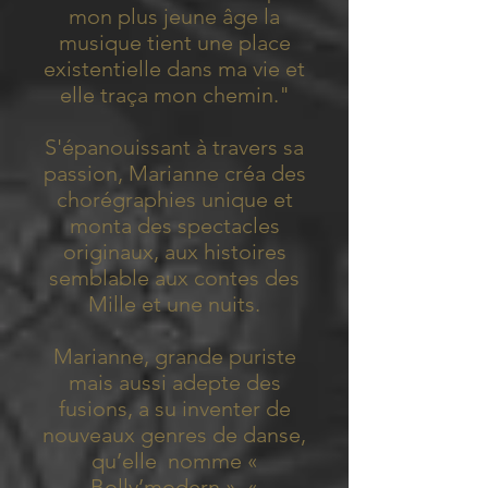
mon plus jeune âge la
musique tient une place
existentielle dans ma vie et
elle traça mon chemin."
S'épanouissant à travers sa
passion, Marianne créa des
chorégraphies unique et
monta des spectacles
originaux, aux histoires
semblable aux contes des
Mille et une nuits.
Marianne, grande puriste
mais aussi adepte des
fusions, a su inventer de
nouveaux genres de danse,
qu’elle nomme «
Bolly’modern », «