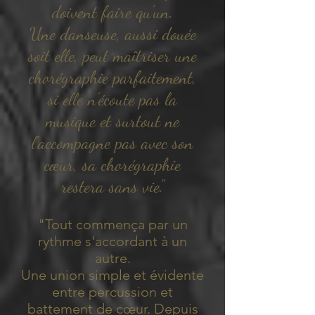
doivent faire qu'un.
Une danseuse, aussi douée
soit elle, peut maîtriser une
chorégraphie parfaitement,
si elle n'écoute pas la
musique et surtout ne
l'accompagne pas avec son
cœur, sa chorégraphie
restera sans vie."
"Tout commença par un
rythme s'accordant à un
autre.
Une union simple et évidente
entre percussion et
battement de cœur. Depuis