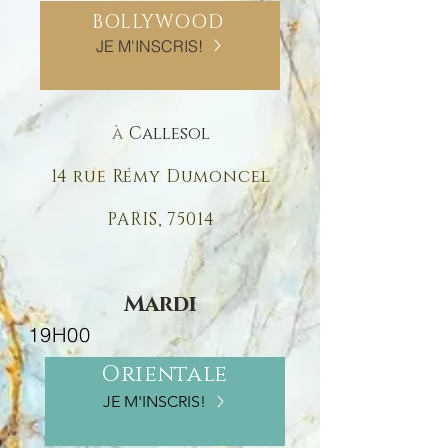
BOLLYWOOD
JE M'INSCRIS!
à
Callesol
14 rue Rémy Dumoncel
PARIS, 75014
Mardi
19H00
Orientale
JE M'INSCRIS!