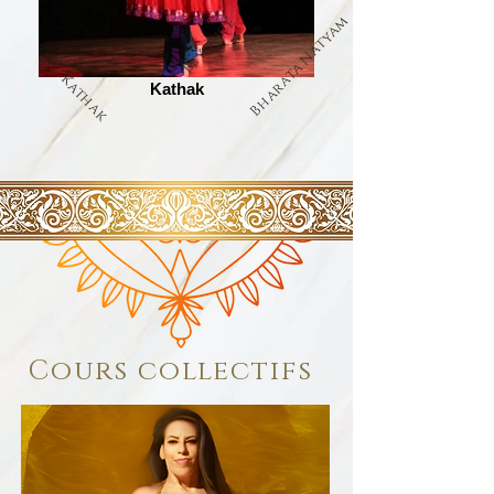
Bharata Natyam
Beyoncé
Kathak
Kathak
Cours collectifs