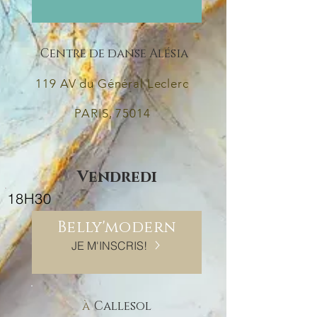
Centre de danse Alésia
119 AV du Général Leclerc
PARIS, 75014
Vendredi
18H30
Belly'modern
JE M'INSCRIS!
à
Callesol