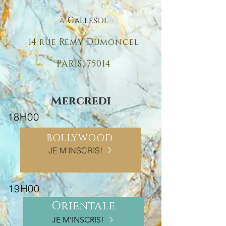
à
Callesol
14 rue Rémy Dumoncel
PARIS, 75014
Mercredi
18H00
BOLLYWOOD
JE M'INSCRIS!
19H00
Orientale
JE M'INSCRIS!