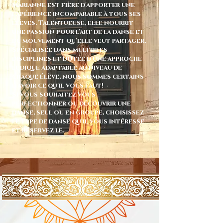
Marianne est fière d'apporter une
expérience incomparable à tous ses
élèves. Talentueuse, elle nourrit
une passion pour l'art de la danse et
du mouvement qu'elle veut partager.
Spécialisée dans multiples
disciplines et dotée d'une approche
ludique adaptable au niveau de
chaque élève, nous sommes certains
d'avoir ce qu'il vous faut!
Si vous souhaitez vous
perfectionner ou découvrir une
danse, seul ou en groupe, choisissez
le type de danse qu'il vous intéresse
et réservez le.