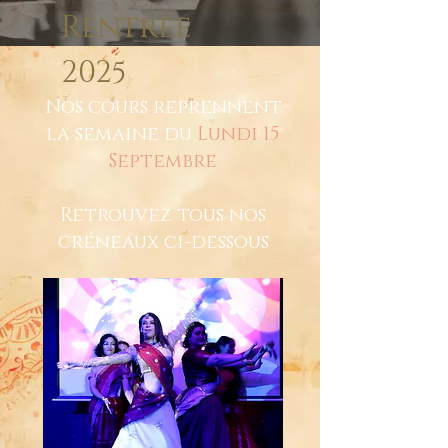
Rentrée
2025
Nos cours reprennent
la semaine du
Lundi 15
Septembre
Retrouvez tous nos
créneaux ci-dessous