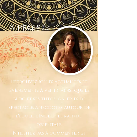
à propos
Retrouvez ici les actualités et
évènements à venir, ainsi que le
blog et ses tutos, galeries de
spectacle, anecdotes autour de
l'école, l'Inde et le monde
orientale.
N'hésitez pas à commenter et