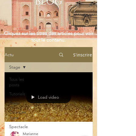
Blog
Cliquez sur les titres des articles pour voir
tout le contenu.
S'inscrire
Actu
Stage
Tous les
posts
Tutoriels
Load video
Stage
Cours en
ligne
Spectacle
Marianne